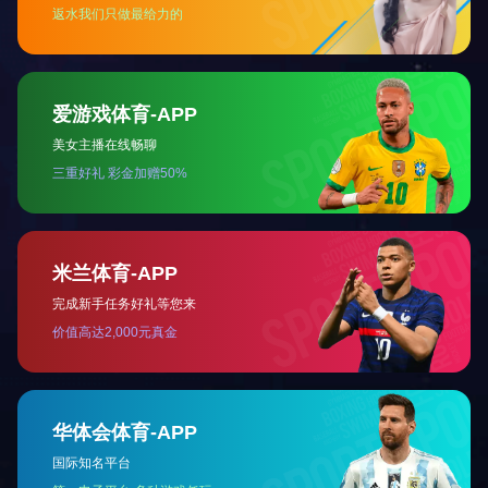
星空平台-星空（中国）一站式服务平台
陕西汉中变压器智源特变有限公司
汉中安特电气有限公司
公司地址：陕西省汉中市经济开发区（北区）陈仓路南侧（大坝
村）
13892687675
销售热线：
400-678-8819
服务热线：
扫码了解更多